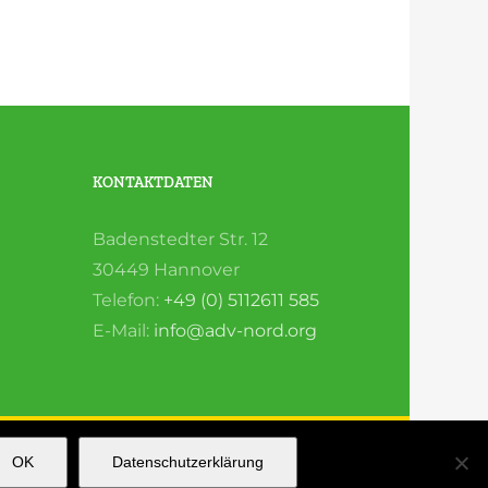
KONTAKTDATEN
Badenstedter Str. 12
30449 Hannover
Telefon:
+49 (0) 5112611 585
E-Mail:
info@adv-nord.org
OK
Datenschutzerklärung
Facebook
Instagram
YouTube