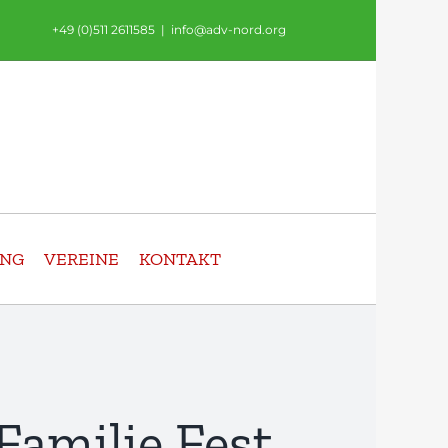
+49 (0)511 2611585
|
info@adv-nord.org
UNG
VEREINE
KONTAKT
Familie Fest