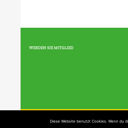
WERDEN SIE MITGLIED
Copyright2021 |
ADV-Nord e. V.
| All Rights Reser
Diese Website benutzt Cookies. Wenn du di