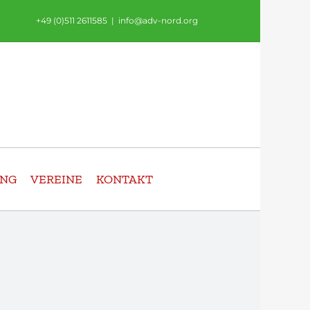
+49 (0)511 2611585
|
info@adv-nord.org
UNG
VEREINE
KONTAKT