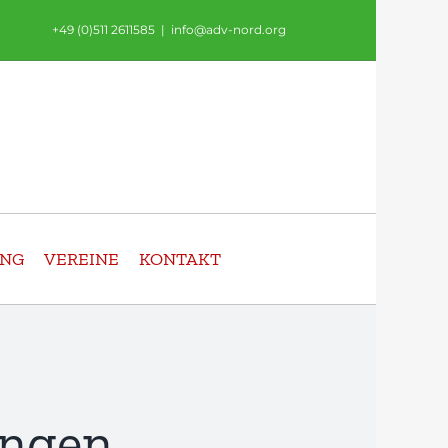
+49 (0)511 2611585
|
info@adv-nord.org
UNG
VEREINE
KONTAKT
ungen