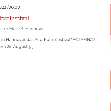
023 /00:00
urfestival
ister Meile 4, Hannover
et in Hannover das Afro-Kulturfestival "FARAFINA"!
m 25. August [...]