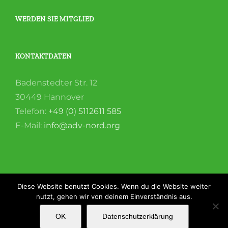
WERDEN SIE MITGLIED
KONTAKTDATEN
Badenstedter Str. 12
30449 Hannover
Telefon:
+49 (0) 5112611 585
E-Mail:
info@adv-nord.org
Diese Website benutzt Cookies. Wenn du die Website weiter
nutzt, gehen wir von deinem Einverständnis aus.
Copyright2021 |
ADV-Nord e. V.
| All Rights Reserved |
OK
Datenschutzerklärung
Impressum
|
Datenschutz