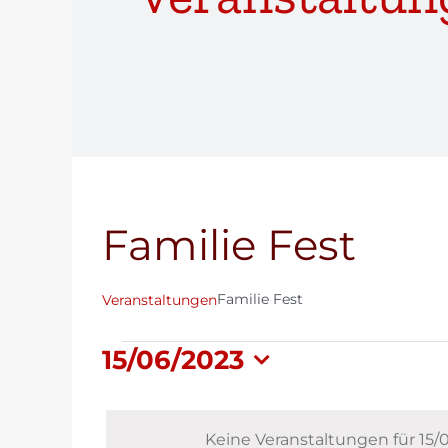
Familie Fest
Familie Fest
Veranstaltungen
Veranstaltungen
15/06/2023
Datum
für
wählen.
15/06/2023
Keine Veranstaltungen für 15/