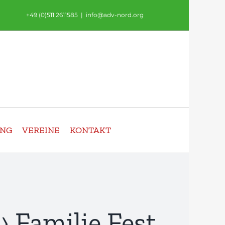
+49 (0)511 2611585
|
info@adv-nord.org
UNG
VEREINE
KONTAKT
› Familie Fest