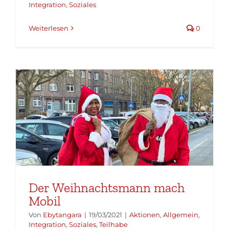
Integration
,
Soziales
Weiterlesen
0
Der Weihnachtsmann mach
Mobil
Von
Ebytangara
|
19/03/2021
|
Aktionen
,
Allgemein
,
Integration
,
Soziales
,
Teilhabe