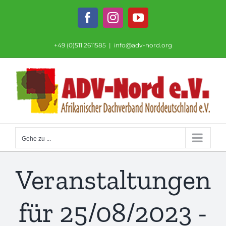
Zum
Inhalt
Facebook
Instagram
YouTube
springen
+49 (0)511 2611585
|
info@adv-nord.org
Gehe zu ...
Veranstaltungen
für 25/08/2023 -