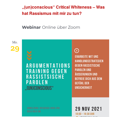
„(un)conscious“ Critical Whiteness – Was
hat Rassismus mit mir zu tun?
Webinar
Online über Zoom
Mo.
29