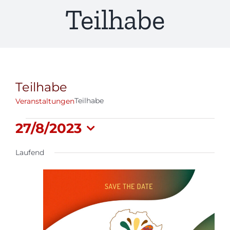
Teilhabe
Teilhabe
Teilhabe
Veranstaltungen
Veranstaltungen
27/8/2023
Datum
für
Laufend
wählen.
27/08/2023