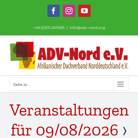
Zum
Inhalt
Facebook
Instagram
YouTube
springen
+49 (0)511 2611585
|
info@adv-nord.org
Gehe zu ...
Veranstaltungen
für 09/08/2026
›